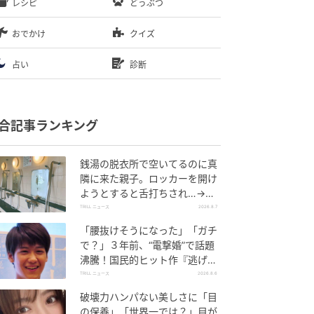
レシピ
どうぶつ
おでかけ
クイズ
占い
診断
合記事ランキング
銭湯の脱衣所で空いてるのに真
隣に来た親子。ロッカーを開け
ようとすると舌打ちされ…→直
後、娘の放った“純粋な一言”に
TRILL ニュース
2026.8.7
「心の中で拍手」
「腰抜けそうになった」「ガチ
で？」３年前、“電撃婚”で話題
沸騰！国民的ヒット作『逃げ
恥』で異彩放った【国宝級イケ
TRILL ニュース
2026.8.6
メン】
破壊力ハンパない美しさに「目
の保養」「世界一では？」目が