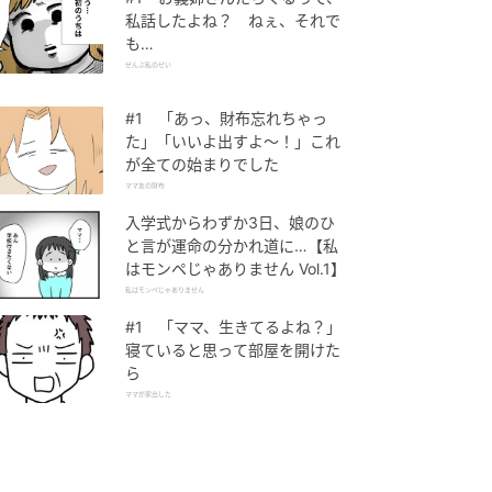
私話したよね？ ねぇ、それで
も…
ぜんぶ私のせい
#1 「あっ、財布忘れちゃっ
た」「いいよ出すよ〜！」これ
が全ての始まりでした
ママ友の財布
入学式からわずか3日、娘のひ
と言が運命の分かれ道に…【私
はモンペじゃありません Vol.1】
私はモンペじゃありません
#1 「ママ、生きてるよね？」
寝ていると思って部屋を開けた
ら
ママが家出した