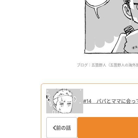
ブログ：五箇野人（
五箇野人の海外
#14 パパとママに会っ
前の話