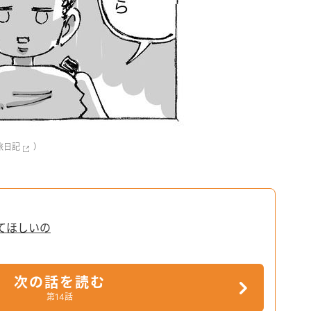
旅日記
）
てほしいの
次の話を読む
第14話