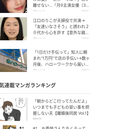
離せない…『月9主演女優（34
歳）』“極上”美ショットがすご
TRILL ニュース
2026.8.7
い
江口のりこが夫婦役で共演→
「友達いなさそう」と誘われ２
０代から心を許す【意外な親友
芸人】とは？
TRILL ニュース
2026.8.7
「1日だけ手伝って」知人に頼
まれ“1万円”で店の手伝い→数ヶ
月後、ハローワークから届いた
電話に50代女性が“青ざめたワ
TRILL ニュース
2026.8.7
ケ”
気連載マンガランキング
「朝からどこ行ってたんだよ」
いつまでも子どもの習い事を把
握しない夫【離婚後同居 Vol.1】
離婚後同居
#1 お義姉さんたちくるって、