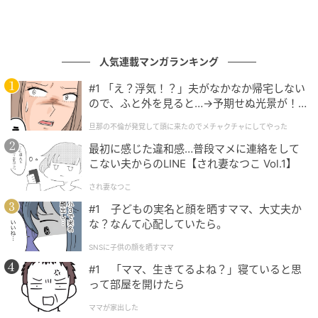
人気連載マンガランキング
#1 「え？浮気！？」夫がなかなか帰宅しない
ので、ふと外を見ると…→予期せぬ光景が！
｜旦那の不倫が発覚して頭に来たのでメチャ
旦那の不倫が発覚して頭に来たのでメチャクチャにしてやった
クチャにしてやった
最初に感じた違和感…普段マメに連絡をして
こない夫からのLINE【され妻なつこ Vol.1】
され妻なつこ
#1 子どもの実名と顔を晒すママ、大丈夫か
な？なんて心配していたら。
SNSに子供の顔を晒すママ
#1 「ママ、生きてるよね？」寝ていると思
って部屋を開けたら
ママが家出した