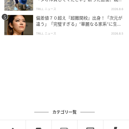
大声で放った一言に絶句
TRILL ニュース
2026.8.6
偏差値７０超え『超難関校』出身！「次元が
違う」「完璧すぎる」“華麗なる家系”に生ま
ブログ：五箇野人（
五箇野人の海外旅日記
）
れた【規格外の逸材】
TRILL ニュース
2026.8.5
#4 そう簡単にいきますか…？
次の話を読む
前の話
第4話
海外青年が日本人女性に救われた話。
五箇野人
カテゴリ一覧
全話一覧を見る