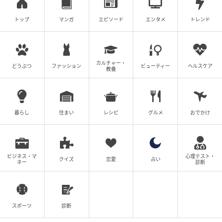
クリエイター情報
トップ
マンガ
エピソード
エンタメ
トレンド
五箇野人
甚平と忍ハチマキ姿で海外を旅する漫画家。ゲッサ
ン（小学館）で連載中。
カルチャー・
作品をもっとみる
どうぶつ
ファッション
ビューティー
ヘルスケア
教養
の記事をもっとみる
暮らし
住まい
レシピ
グルメ
おでかけ
ビジネス・マ
心理テスト・
クイズ
恋愛
占い
ネー
診断
スポーツ
診断