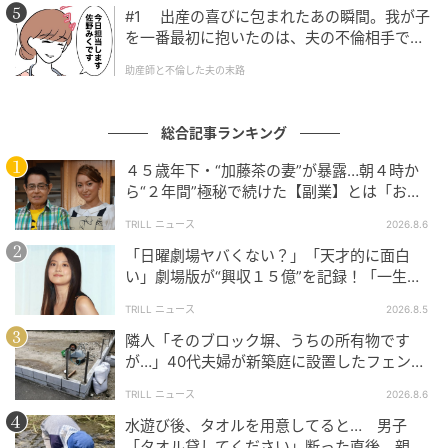
#1 出産の喜びに包まれたあの瞬間。我が子
を一番最初に抱いたのは、夫の不倫相手でし
た。
助産師と不倫した夫の末路
総合記事ランキング
４５歳年下・“加藤茶の妻”が暴露…朝４時か
ら“２年間”極秘で続けた【副業】とは「お金
を稼ぐのって大変」
TRILL ニュース
2026.8.6
「日曜劇場ヤバくない？」「天才的に面白
い」劇場版が“興収１５億”を記録！「一生言
い続ける」放送後も続く“切望の声”
TRILL ニュース
2026.8.5
隣人「そのブロック塀、うちの所有物です
が…」40代夫婦が新築庭に設置したフェン
ス、直後に迫られた"顛末"
TRILL ニュース
2026.8.6
水遊び後、タオルを用意してると… 男子
「タオル貸してください」断った直後、親が