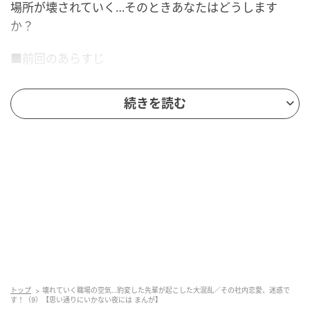
場所が壊されていく…そのときあなたはどうします
か？
■前回のあらすじ
千春の休みは田端と重なっていた。仕事を放り出して
続きを読む
彼氏と旅行に行く千春に社内の批判が集まる。一華は
意を決して社長に千春のことを相談。話を聞いた社長
は千春と話すと言ったが、その後一華を呼び出し、
「お客様と関係を持っているのは本当か？」と聞いて
きた。
トップ
壊れていく職場の空気…豹変した先輩が起こした大混乱／その社内恋愛、迷惑で
す！（9）【思い通りにいかない夜には まんが】