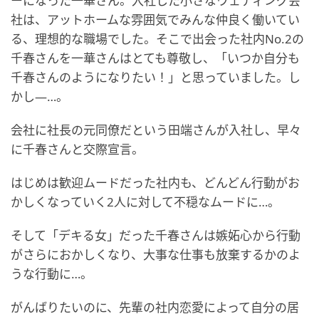
ーになった一華さん。入社した小さなウェディング会
社は、アットホームな雰囲気でみんな仲良く働いてい
る、理想的な職場でした。そこで出会った社内No.2の
千春さんを一華さんはとても尊敬し、「いつか自分も
千春さんのようになりたい！」と思っていました。し
かし―…。
会社に社長の元同僚だという田端さんが入社し、早々
に千春さんと交際宣言。
はじめは歓迎ムードだった社内も、どんどん行動がお
かしくなっていく2人に対して不穏なムードに…。
そして「デキる女」だった千春さんは嫉妬心から行動
がさらにおかしくなり、大事な仕事も放棄するかのよ
うな行動に…。
がんばりたいのに、先輩の社内恋愛によって自分の居