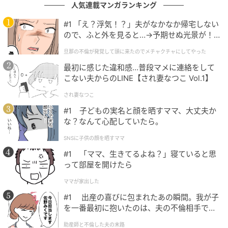
人気連載マンガランキング
#1 「え？浮気！？」夫がなかなか帰宅しない
ので、ふと外を見ると…→予期せぬ光景が！
｜旦那の不倫が発覚して頭に来たのでメチャ
旦那の不倫が発覚して頭に来たのでメチャクチャにしてやった
クチャにしてやった
最初に感じた違和感…普段マメに連絡をして
こない夫からのLINE【され妻なつこ Vol.1】
ウーマンエキサイト
され妻なつこ
#1 子どもの実名と顔を晒すママ、大丈夫か
な？なんて心配していたら。
SNSに子供の顔を晒すママ
#1 「ママ、生きてるよね？」寝ていると思
って部屋を開けたら
ママが家出した
#1 出産の喜びに包まれたあの瞬間。我が子
を一番最初に抱いたのは、夫の不倫相手でし
た。
助産師と不倫した夫の末路