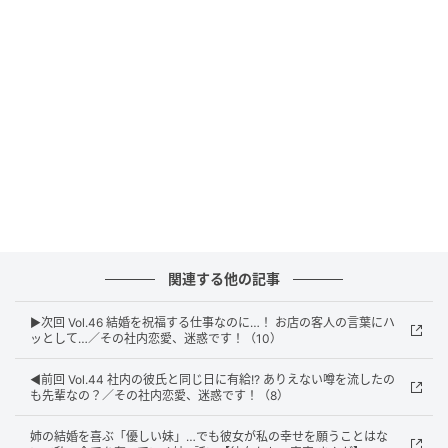
ウーマンエキサイト
関連する他の記事
▶︎次回 Vol.46 結婚を祝福する仕事なのに…！ お店の客人の言葉にハ
ッとして…／その社内恋愛、迷惑です！（10）
◀︎前回 Vol.44 社内の彼氏と同じ日に有給!? ありえない噂を流したの
も先輩なの？／その社内恋愛、迷惑です！（8）
ウーマンエキサイト
姉の結婚を喜ぶ「優しい妹」…でも彼女が私の幸せを願うことはな