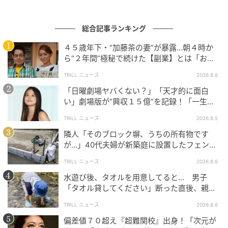
ウーマンエキサイト
総合記事ランキング
４５歳年下・“加藤茶の妻”が暴露…朝４時か
ら“２年間”極秘で続けた【副業】とは「お金
を稼ぐのって大変」
TRILL ニュース
2026.8.6
「日曜劇場ヤバくない？」「天才的に面白
い」劇場版が“興収１５億”を記録！「一生言
い続ける」放送後も続く“切望の声”
TRILL ニュース
2026.8.5
隣人「そのブロック塀、うちの所有物です
が…」40代夫婦が新築庭に設置したフェン
ス、直後に迫られた"顛末"
TRILL ニュース
2026.8.6
ウーマンエキサイト
水遊び後、タオルを用意してると… 男子
「タオル貸してください」断った直後、親が
大声で放った一言に絶句
TRILL ニュース
2026.8.6
偏差値７０超え『超難関校』出身！「次元が