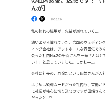
の社内恋愛、迷惑です！（1
んが】
2026.7.9
私の憧れの職場が、先輩が崩れていく…。
幼い頃から憧れていた、念願のウェディン
ィング会社は、アットホームな雰囲気でみ
会った社内No.2の千春さんを一華さんは
い！」と思っていました。しかし―…。
会社に社長の元同僚だという田端さんが入
はじめは歓迎ムードだった社内も、言動が
に社長が核心に切り込むのですが田端さん
だったと…!?