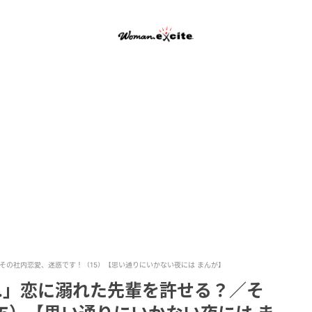
その社内恋愛、迷惑です！（15）【思い通りにいかない夜には まんが】
…」恋に溺れた先輩を許せる？／そ