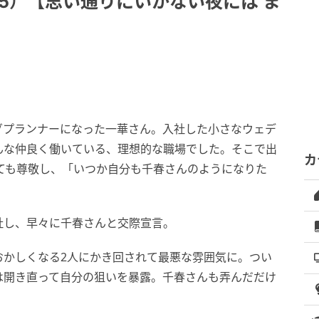
5）【思い通りにいかない夜には ま
グプランナーになった一華さん。入社した小さなウェデ
んな仲良く働いている、理想的な職場でした。そこで出
カ
とても尊敬し、「いつか自分も千春さんのようになりた
社し、早々に千春さんと交際宣言。
おかしくなる2人にかき回されて最悪な雰囲気に。つい
は開き直って自分の狙いを暴露。千春さんも弄んだだけ