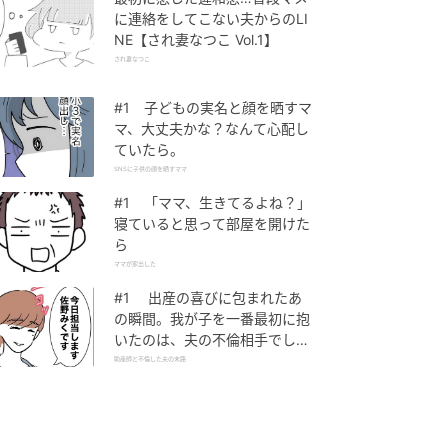
に連絡をしてこない夫からのLI
NE【され妻なつこ Vol.1】
され妻なつこ
#1 子どもの実名と顔を晒すマ
マ、大丈夫かな？なんて心配し
ていたら。
SNSに子供の顔を晒すママ
#1 「ママ、生きてるよね？」
寝ていると思って部屋を開けた
ら
ママが家出した
#1 出産の喜びに包まれたあ
の瞬間。我が子を一番最初に抱
いたのは、夫の不倫相手でし
た。
助産師と不倫した夫の末路