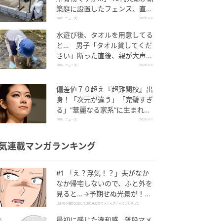
築庭に設置したフェンス、直後
に迫られた"顛末"
TRILL ニュース
2026.8.6
水遊び後、タオルを用意してる
と… 男子「タオル貸してくだ
さい」断った直後、親が大声で
放った一言に絶句
TRILL ニュース
2026.8.6
偏差値７０超え『超難関校』出
身！「次元が違う」「完璧すぎ
る」“華麗なる家系”に生まれた
【規格外の逸材】
TRILL ニュース
2026.8.5
気連載マンガランキング
#1 「え？浮気！？」夫がなか
なか帰宅しないので、ふと外を
見ると…→予期せぬ光景が！｜
旦那の不倫が発覚して頭に来た
旦那の不倫が発覚して頭に来たのでメチャクチャにしてやった
のでメチャクチャにしてやった
最初に感じた違和感…普段マメ