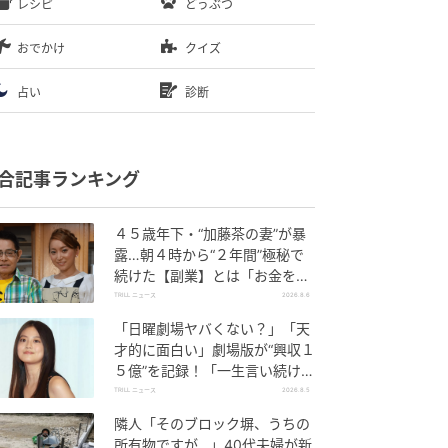
レシピ
どうぶつ
おでかけ
クイズ
占い
診断
合記事ランキング
４５歳年下・“加藤茶の妻”が暴
露…朝４時から“２年間”極秘で
続けた【副業】とは「お金を稼
ぐのって大変」
TRILL ニュース
2026.8.6
「日曜劇場ヤバくない？」「天
才的に面白い」劇場版が“興収１
５億”を記録！「一生言い続け
る」放送後も続く“切望の声”
TRILL ニュース
2026.8.5
隣人「そのブロック塀、うちの
所有物ですが…」40代夫婦が新