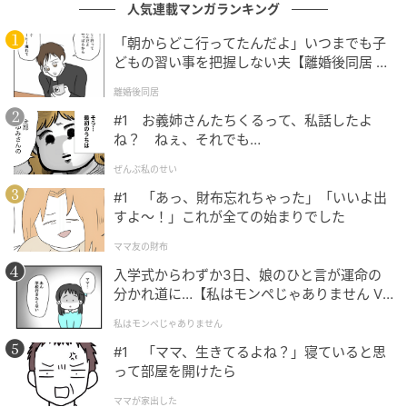
人気連載マンガランキング
「朝からどこ行ってたんだよ」いつまでも子
どもの習い事を把握しない夫【離婚後同居 Vo
l.1】
離婚後同居
#1 お義姉さんたちくるって、私話したよ
ウーマンエキサイト
ね？ ねぇ、それでも…
ぜんぶ私のせい
#1 「あっ、財布忘れちゃった」「いいよ出
すよ〜！」これが全ての始まりでした
ママ友の財布
入学式からわずか3日、娘のひと言が運命の
分かれ道に…【私はモンペじゃありません Vo
l.1】
私はモンペじゃありません
#1 「ママ、生きてるよね？」寝ていると思
って部屋を開けたら
ママが家出した
ウーマンエキサイト