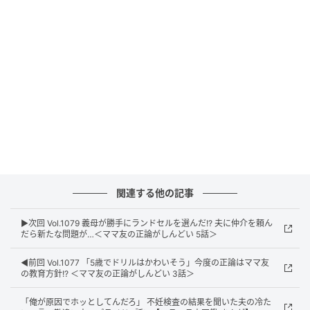
ウーマンエキサイト
関連する他の記事
▶︎次回 Vol.1079 義母が勝手にランドセルを選んだ!? 夫に仲介を頼ん
だら新たな問題が…＜ママ友の正論がしんどい 5話＞
◀︎前回 Vol.1077 「5歳でドリルはかわいそう」今度の正論はママ友
の教育方針!? ＜ママ友の正論がしんどい 3話＞
ウーマンエキサイト
「俺が原因でホッとしてんだろ」 不妊検査の結果を聞いた夫の冷た