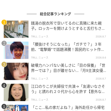
総合記事ランキング
銭湯の脱衣所で空いてるのに真隣に来た親
子。ロッカーを開けようとすると舌打ちさ
れ…→直後、娘の放った“純粋な一言”に「心の
TRILL ニュース
2026.8.7
中で拍手」
「腰抜けそうになった」「ガチで？」３年
前、“電撃婚”で話題沸騰！国民的ヒット作
『逃げ恥』で異彩放った【国宝級イケメン】
TRILL ニュース
2026.8.6
破壊力ハンパない美しさに「目の保養」「世
界一では？」目が離せない…『月9主演女優
（34歳）』“極上”美ショットがすごい
ウーマンエキサイト
TRILL ニュース
2026.8.7
江口のりこが夫婦役で共演→「友達いなさそ
う」と誘われ２０代から心を許す【意外な親
友芸人】とは？
TRILL ニュース
2026.8.7
「ここ…私の家だよね？」海外赴任から帰宅