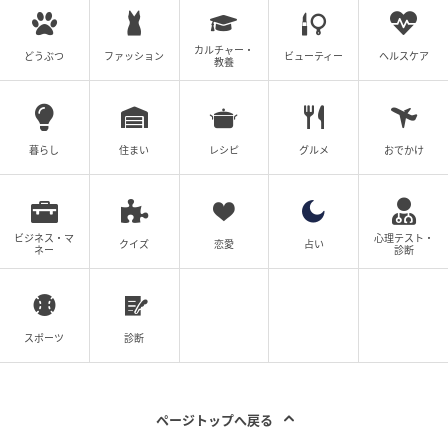
ウーマンエキサイト
カルチャー・
どうぶつ
ファッション
ビューティー
ヘルスケア
教養
暮らし
住まい
レシピ
グルメ
おでかけ
ビジネス・マ
心理テスト・
クイズ
恋愛
占い
ネー
診断
ウーマンエキサイト
スポーツ
診断
ページトップへ戻る