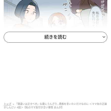
続きを読む
ウーマンエキサイト
トップ
「間違いは正すべき」な妻にうんざり…愚痴を言いたいだけなのに ＜ママ友の正論
がしんどい 4話＞【私のママ友付き合い事情 まんが】