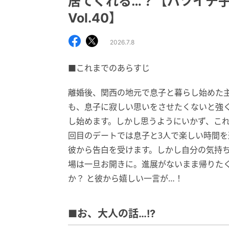
居てくれる…？【バツイチ子
Vol.40】
2026.7.8
■これまでのあらすじ
離婚後、関西の地元で息子と暮らし始めた
も、息子に寂しい思いをさせたくないと強
し始めます。しかし思うようにいかず、こ
回目のデートでは息子と3人で楽しい時間
彼から告白を受けます。しかし自分の気持
場は一旦お開きに。進展がないまま帰りた
か？ と彼から嬉しい一言が…！
■お、大人の話…!?