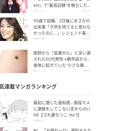
ent』で“最高記録”を樹立した
「反則級」の【トップ女優】
TRILL ニュース
2026.8.7
56歳で初婚、2日後にまさかの
出来事「子供を持てると思わな
かったのに…」レジェンド美魔
女が当時の心境を告白
ABEMA TIMES
2026.8.7
医師から『皮膚がん』と言い渡
された50代男性→数年前から、
身体に起きていた“小さな異
変”に「あのとき受診していれ
TRILL ニュース
2026.8.7
ば…」
気連載マンガランキング
最初に感じた違和感…普段マメ
に連絡をしてこない夫からのLI
NE【され妻なつこ Vol.1】
され妻なつこ
#1 「お疲れ〜♡」遅刻するな