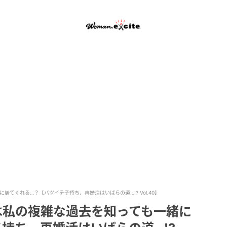
てくれる…？【バツイチ子持ち、再婚活はいばらの道…!? Vol.40】
は私の複雑な過去を知っても一緒に