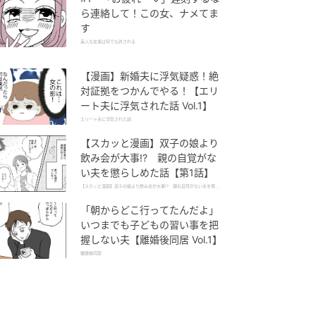
ら連絡して！この女、ナメてま
す
美人な友達は何でも許される
【漫画】新婚夫に浮気疑惑！絶
対証拠をつかんでやる！【エリ
ート夫に浮気された話 Vol.1】
エリート夫に浮気された話
【スカッと漫画】双子の娘より
飲み会が大事!? 親の自覚がな
い夫を懲らしめた話【第1話】
【スカッと漫画】双子の娘より飲み会が大事!? 親の自覚がない夫を懲ら
しめた話
「朝からどこ行ってたんだよ」
いつまでも子どもの習い事を把
握しない夫【離婚後同居 Vol.1】
離婚後同居