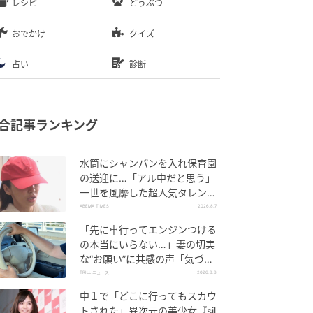
レシピ
どうぶつ
おでかけ
クイズ
占い
診断
合記事ランキング
水筒にシャンパンを入れ保育園
の送迎に…「アル中だと思う」
一世を風靡した超人気タレン
ト、酒漬けだった日々を告白
ABEMA TIMES
2026.8.7
「先に車行ってエンジンつける
の本当にいらない…」妻の切実
な“お願い”に共感の声「気づか
ないんですよね…」
TRILL ニュース
2026.8.8
中１で「どこに行ってもスカウ
トされた」異次元の美少女『sil