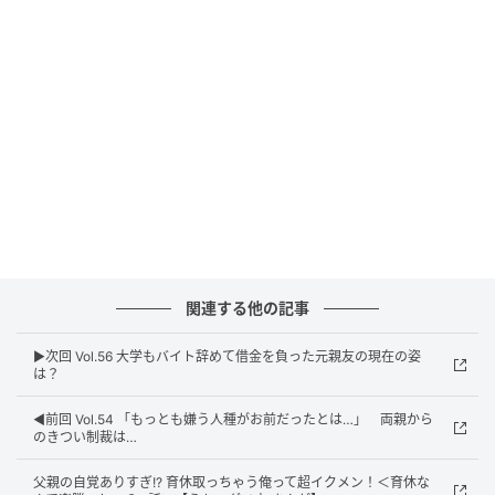
ウーマンエキサイト
関連する他の記事
▶︎次回 Vol.56 大学もバイト辞めて借金を負った元親友の現在の姿
は？
◀︎前回 Vol.54 「もっとも嫌う人種がお前だったとは…」 両親から
のきつい制裁は…
父親の自覚ありすぎ!? 育休取っちゃう俺って超イクメン！＜育休な