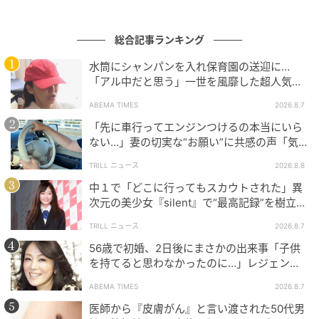
総合記事ランキング
水筒にシャンパンを入れ保育園の送迎に…
「アル中だと思う」一世を風靡した超人気タ
レント、酒漬けだった日々を告白
ABEMA TIMES
2026.8.7
「先に車行ってエンジンつけるの本当にいら
ない…」妻の切実な“お願い”に共感の声「気
づかないんですよね…」
TRILL ニュース
2026.8.8
中１で「どこに行ってもスカウトされた」異
次元の美少女『silent』で“最高記録”を樹立し
ウーマンエキサイト
た「反則級」の【トップ女優】
TRILL ニュース
2026.8.7
56歳で初婚、2日後にまさかの出来事「子供
を持てると思わなかったのに…」レジェンド
美魔女が当時の心境を告白
ABEMA TIMES
2026.8.7
医師から『皮膚がん』と言い渡された50代男