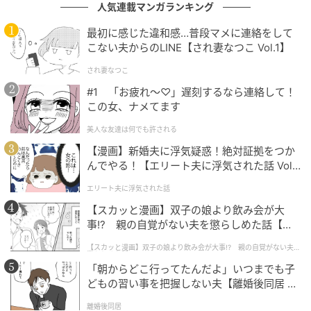
人気連載マンガランキング
武夫の現在は
最初に感じた違和感…普段マメに連絡をして
こない夫からのLINE【され妻なつこ Vol.1】
され妻なつこ
#1 「お疲れ〜♡」遅刻するなら連絡して！
この女、ナメてます
美人な友達は何でも許される
【漫画】新婚夫に浮気疑惑！絶対証拠をつか
んでやる！【エリート夫に浮気された話 Vol.
1】
エリート夫に浮気された話
【スカッと漫画】双子の娘より飲み会が大
事!? 親の自覚がない夫を懲らしめた話【第1
話】
【スカッと漫画】双子の娘より飲み会が大事!? 親の自覚がない夫を
懲らしめた話
ウーマンエキサイト
「朝からどこ行ってたんだよ」いつまでも子
どもの習い事を把握しない夫【離婚後同居 Vo
l.1】
離婚後同居