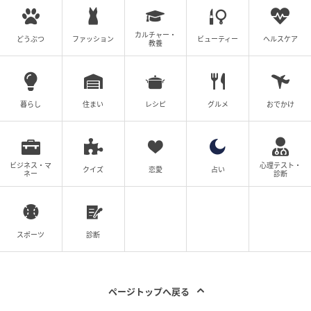
カルチャー・
どうぶつ
ファッション
ビューティー
ヘルスケア
教養
ウーマンエキサイト
慰謝料を肩代わりする条件として両親が提示したの
暮らし
住まい
レシピ
グルメ
おでかけ
は、遠洋漁業に出ることでした。逃げ出せないよう念
書も書かされたそうです。
ビジネス・マ
心理テスト・
逃げ場もないし、若い女性に手を出す余地もない環境
クイズ
恋愛
占い
ネー
診断
に身を置いて心身ともに鍛えなおすというのは今の武
夫にぴったりの制裁ですね。
スポーツ
診断
根性も信念もなさそうな武夫にはかなりきつい条件な
のではないでしょうか。重要な仕事ですから、きちっ
と励んでもらいたいですね。
ページトップへ戻る
(エェコ)