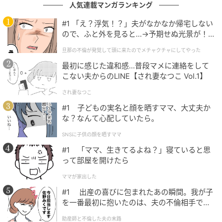
人気連載マンガランキング
キヨへの思い
#1 「え？浮気！？」夫がなかなか帰宅しない
ので、ふと外を見ると…→予期せぬ光景が！
｜旦那の不倫が発覚して頭に来たのでメチャ
旦那の不倫が発覚して頭に来たのでメチャクチャにしてやった
クチャにしてやった
最初に感じた違和感…普段マメに連絡をして
こない夫からのLINE【され妻なつこ Vol.1】
され妻なつこ
#1 子どもの実名と顔を晒すママ、大丈夫か
な？なんて心配していたら。
SNSに子供の顔を晒すママ
#1 「ママ、生きてるよね？」寝ていると思
って部屋を開けたら
ママが家出した
#1 出産の喜びに包まれたあの瞬間。我が子
を一番最初に抱いたのは、夫の不倫相手でし
ウーマンエキサイト
た。
助産師と不倫した夫の末路