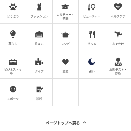
カルチャー・
どうぶつ
ファッション
ビューティー
ヘルスケア
教養
ウーマンエキサイト
暮らし
住まい
レシピ
グルメ
おでかけ
正子は、キヨちゃんと過ごした楽しい時間、あの辛か
った出来ごと、全部ひっくるめて、今はもう振り返る
のはやめようと…少しずつですが前を向いて歩いてい
こうと決意しました。
ビジネス・マ
心理テスト・
クイズ
恋愛
占い
ネー
診断
まだまだ手紙は読めないけれど…立ち直ろうとしてい
る正子に幸あれ！
スポーツ
診断
ここまでお付き合いありがとうございました！
(エェコ)
ページトップへ戻る