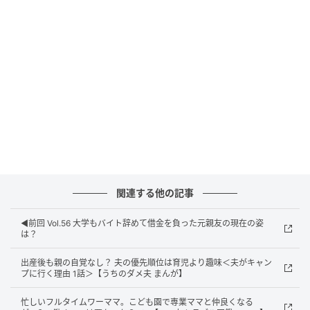
ウーマンエキサイト
関連する他の記事
◀︎前回 Vol.56 大学もバイト辞めて借金を負った元親友の現在の姿
は？
出産後も親の自覚なし？ 夫の優先順位は育児より趣味＜夫がキャン
プに行く理由 1話＞【うちのダメ夫 まんが】
忙しいフルタイムワーママ。こども園で専業ママと仲良くなる