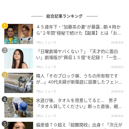
総合記事ランキング
４５歳年下・“加藤茶の妻”が暴露…朝４時か
ら“２年間”極秘で続けた【副業】とは「お金
を稼ぐのって大変」
TRILL ニュース
2026.8.6
「日曜劇場ヤバくない？」「天才的に面白
い」劇場版が“興収１５億”を記録！「一生言
い続ける」放送後も続く“切望の声”
TRILL ニュース
2026.8.5
隣人「そのブロック塀、うちの所有物です
が…」40代夫婦が新築庭に設置したフェン
ス、直後に迫られた"顛末"
ウーマンエキサイト
TRILL ニュース
2026.8.6
水遊び後、タオルを用意してると… 男子
「タオル貸してください」断った直後、親が
大声で放った一言に絶句
TRILL ニュース
2026.8.6
偏差値７０超え『超難関校』出身！「次元が