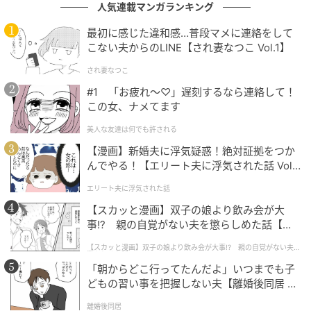
人気連載マンガランキング
最初に感じた違和感…普段マメに連絡をして
こない夫からのLINE【され妻なつこ Vol.1】
され妻なつこ
#1 「お疲れ〜♡」遅刻するなら連絡して！
この女、ナメてます
美人な友達は何でも許される
【漫画】新婚夫に浮気疑惑！絶対証拠をつか
んでやる！【エリート夫に浮気された話 Vol.
1】
エリート夫に浮気された話
【スカッと漫画】双子の娘より飲み会が大
事!? 親の自覚がない夫を懲らしめた話【第1
話】
【スカッと漫画】双子の娘より飲み会が大事!? 親の自覚がない夫を
懲らしめた話
「朝からどこ行ってたんだよ」いつまでも子
どもの習い事を把握しない夫【離婚後同居 Vo
l.1】
ウーマンエキサイト
離婚後同居