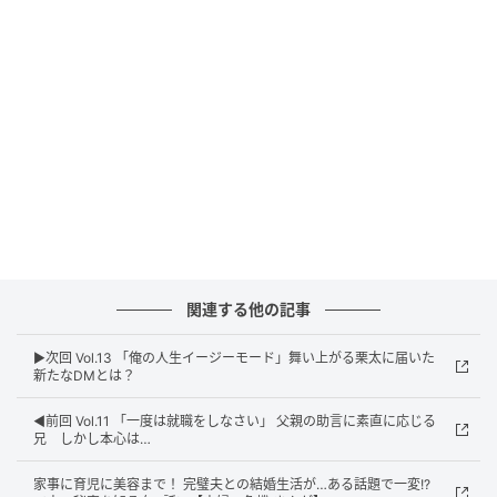
関連する他の記事
▶︎次回 Vol.13 「俺の人生イージーモード」舞い上がる栗太に届いた
新たなDMとは？
◀︎前回 Vol.11 「一度は就職をしなさい」 父親の助言に素直に応じる
兄 しかし本心は…
ウーマンエキサイト
家事に育児に美容まで！ 完璧夫との結婚生活が…ある話題で一変!?