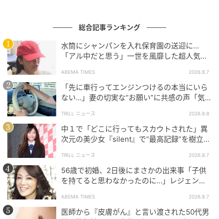
総合記事ランキング
水筒にシャンパンを入れ保育園の送迎に…
「アル中だと思う」一世を風靡した超人気タ
レント、酒漬けだった日々を告白
ABEMA TIMES
2026.8.7
「先に車行ってエンジンつけるの本当にいら
ない…」妻の切実な“お願い”に共感の声「気
づかないんですよね…」
TRILL ニュース
2026.8.8
中１で「どこに行ってもスカウトされた」異
次元の美少女『silent』で“最高記録”を樹立し
た「反則級」の【トップ女優】
TRILL ニュース
2026.8.7
56歳で初婚、2日後にまさかの出来事「子供
を持てると思わなかったのに…」レジェンド
美魔女が当時の心境を告白
ABEMA TIMES
2026.8.7
医師から『皮膚がん』と言い渡された50代男