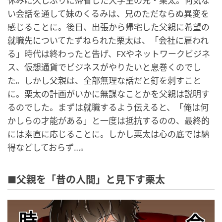
休みに久しぶりに帰省した大学生の兄・栗太。何気な
い会話を通して妹のくるみは、兄のただならぬ異変を
感じることに。後日、出張から帰宅した父親に希望の
就職先についてたずねられた栗太は、「会社に雇われ
る」時代は終わったと告げ、FXやネットワークビジネ
ス、仮想通貨でビジネスがやりたいと息巻くのでし
た。しかし父親は、全部無理な話だと釘を刺すこと
に。栗太の計画がいかに無謀なことかを父親は説明す
るのでした。まずは就職するよう伝えると、「俺は何
かしらの才能がある」と一度は抵抗するのの、最終的
には素直に応じることに。しかし栗太は心の底では納
得などしておらず…。
■父親を「昔の人間」と見下す栗太