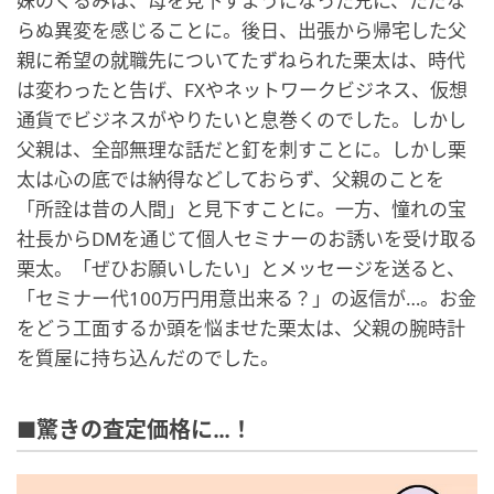
妹のくるみは、母を見下すようになった兄に、ただな
らぬ異変を感じることに。後日、出張から帰宅した父
親に希望の就職先についてたずねられた栗太は、時代
は変わったと告げ、FXやネットワークビジネス、仮想
通貨でビジネスがやりたいと息巻くのでした。しかし
父親は、全部無理な話だと釘を刺すことに。しかし栗
太は心の底では納得などしておらず、父親のことを
「所詮は昔の人間」と見下すことに。一方、憧れの宝
社長からDMを通じて個人セミナーのお誘いを受け取る
栗太。「ぜひお願いしたい」とメッセージを送ると、
「セミナー代100万円用意出来る？」の返信が…。お金
をどう工面するか頭を悩ませた栗太は、父親の腕時計
を質屋に持ち込んだのでした。
■驚きの査定価格に…！