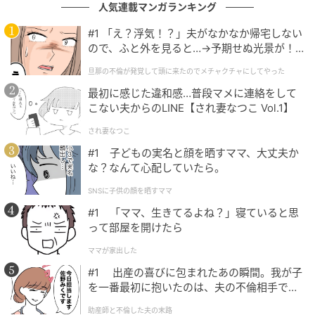
ウーマンエキサイト
人気連載マンガランキング
#1 「え？浮気！？」夫がなかなか帰宅しない
ので、ふと外を見ると…→予期せぬ光景が！
｜旦那の不倫が発覚して頭に来たのでメチャ
旦那の不倫が発覚して頭に来たのでメチャクチャにしてやった
クチャにしてやった
最初に感じた違和感…普段マメに連絡をして
こない夫からのLINE【され妻なつこ Vol.1】
され妻なつこ
#1 子どもの実名と顔を晒すママ、大丈夫か
な？なんて心配していたら。
SNSに子供の顔を晒すママ
#1 「ママ、生きてるよね？」寝ていると思
って部屋を開けたら
ママが家出した
#1 出産の喜びに包まれたあの瞬間。我が子
を一番最初に抱いたのは、夫の不倫相手でし
た。
助産師と不倫した夫の末路