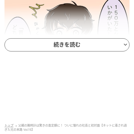
続きを読む
ウーマンエキサイト
トップ
父親の腕時計は驚きの査定額に！ ついに憧れの社長と初対面【ネットに毒され過
ぎた兄の末路 Vol.15】