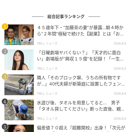
ウーマンエキサイト
総合記事ランキング
４５歳年下・“加藤茶の妻”が暴露…朝４時か
ら“２年間”極秘で続けた【副業】とは「お金
を稼ぐのって大変」
TRILL ニュース
2026.8.6
「日曜劇場ヤバくない？」「天才的に面白
い」劇場版が“興収１５億”を記録！「一生言
い続ける」放送後も続く“切望の声”
TRILL ニュース
2026.8.5
隣人「そのブロック塀、うちの所有物です
が…」40代夫婦が新築庭に設置したフェン
ス、直後に迫られた"顛末"
TRILL ニュース
2026.8.6
水遊び後、タオルを用意してると… 男子
「タオル貸してください」断った直後、親が
大声で放った一言に絶句
TRILL ニュース
2026.8.6
偏差値７０超え『超難関校』出身！「次元が