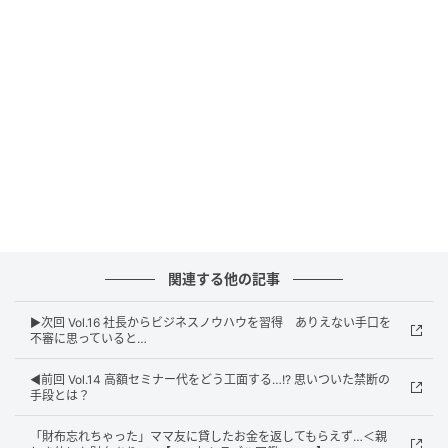
関連する他の記事
▶︎次回 Vol.16 社長からビジネスノウハウを習得 ありえない手口を
不審に思っていると…
◀︎前回 Vol.14 高額セミナー代をどう工面する…!? 思いついた禁断の
手段とは？
ウーマンエキサイト
「財布忘れちゃった」ママ友に貸したお金を返してもらえず…＜親