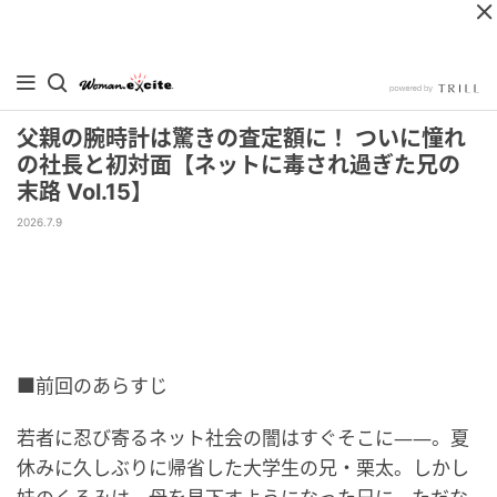
父親の腕時計は驚きの査定額に！ ついに憧れ
の社長と初対面【ネットに毒され過ぎた兄の
末路 Vol.15】
2026.7.9
■前回のあらすじ
若者に忍び寄るネット社会の闇はすぐそこに――。夏
休みに久しぶりに帰省した大学生の兄・栗太。しかし