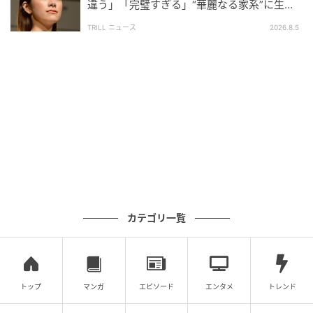
違う」「完璧すぎる」“華麗なる家系”に生ま
れた【規格外の逸材】
TRILL ニュース
2026.8.5
ウーマンエキサイト
私たちが用意した引き出物以外に、お義母さんが別の
引き出物を持参するなんて…！
カテゴリ一覧
何も聞かされていなかった私は唖然。直樹は別室にい
たので、結局、私がお義母さんのフォローをすること
に。
トップ
マンガ
エピソード
エンタメ
トレンド