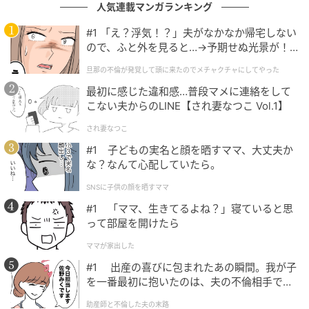
人気連載マンガランキング
#1 「え？浮気！？」夫がなかなか帰宅しない
ので、ふと外を見ると…→予期せぬ光景が！
｜旦那の不倫が発覚して頭に来たのでメチャ
旦那の不倫が発覚して頭に来たのでメチャクチャにしてやった
クチャにしてやった
最初に感じた違和感…普段マメに連絡をして
こない夫からのLINE【され妻なつこ Vol.1】
され妻なつこ
ウーマンエキサイト
#1 子どもの実名と顔を晒すママ、大丈夫か
な？なんて心配していたら。
SNSに子供の顔を晒すママ
#1 「ママ、生きてるよね？」寝ていると思
って部屋を開けたら
ママが家出した
#1 出産の喜びに包まれたあの瞬間。我が子
を一番最初に抱いたのは、夫の不倫相手でし
た。
助産師と不倫した夫の末路