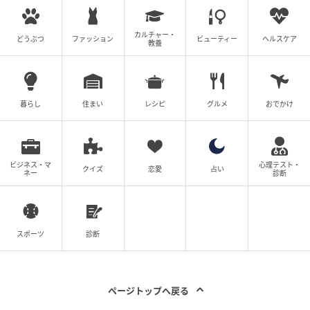
そのあと、プランナーさんや式場スタッフには私から
何度も謝罪しました。
カルチャー・
どうぶつ
ファッション
ビューティー
ヘルスケア
教養
大変だったのに、直樹は「大丈夫、大丈夫！」と、ま
るで他人事のようで…。
※この漫画は実話を元に編集しています
暮らし
住まい
レシピ
グルメ
おでかけ
脚本:日野光里、イラスト:じゅーぱち
ビジネス・マ
心理テスト・
(フィクション・スタジオ)
クイズ
恋愛
占い
ネー
診断
元記事で読む
スポーツ
診断
「孫に会わせて！」産後の病院に義母が襲来！＜
私の義母はクレーマー 4話＞【義父母がシンドイ
んです！ まんが】
ページトップへ戻る