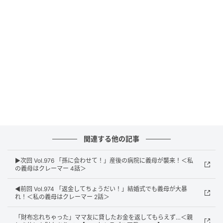
ウーマンエキサイト
関連する他の記事
▶︎次回 Vol.976 「孫に会わせて！」産後の病院に義母が襲来！＜私
の義母はクレーマー 4話＞
◀︎前回 Vol.974 「返金してちょうだい！」結婚式でも義母が大暴
れ！＜私の義母はクレーマー 2話＞
「財布忘れちゃった」ママ友に貸したお金を返してもらえず…＜親