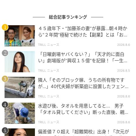
総合記事ランキング
ウーマンエキサイト
４５歳年下・“加藤茶の妻”が暴露…朝４時か
ら“２年間”極秘で続けた【副業】とは「お金
を稼ぐのって大変」
TRILL ニュース
2026.8.6
「日曜劇場ヤバくない？」「天才的に面白
い」劇場版が“興収１５億”を記録！「一生言
い続ける」放送後も続く“切望の声”
TRILL ニュース
2026.8.5
隣人「そのブロック塀、うちの所有物です
が…」40代夫婦が新築庭に設置したフェン
ス、直後に迫られた"顛末"
TRILL ニュース
2026.8.6
水遊び後、タオルを用意してると… 男子
「タオル貸してください」断った直後、親が
ウーマンエキサイト
大声で放った一言に絶句
TRILL ニュース
2026.8.6
偏差値７０超え『超難関校』出身！「次元が