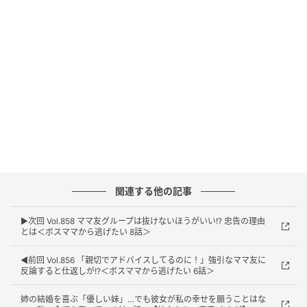
ウーマンエキサイト
関連する他の記事
▶︎次回 Vol.858 ママ友グループは抜けないほうがいい!? 忠告の理由
とは＜ボスママから逃げたい 8話＞
ウーマンエキサイト
◀︎前回 Vol.856 「親切でアドバイスしてるのに！」強引なママ友に
反論すると仕返しが!?＜ボスママから逃げたい 6話＞
姉の結婚を喜ぶ「優しい妹」…でも彼女が私の幸せを願うことはな