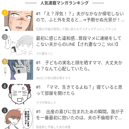
人気連載マンガランキング
#1 「え？浮気！？」夫がなかなか帰宅しない
ので、ふと外を見ると…→予期せぬ光景が！
ウーマンエキサイト
｜旦那の不倫が発覚して頭に来たのでメチャ
旦那の不倫が発覚して頭に来たのでメチャクチャにしてやった
クチャにしてやった
最初に感じた違和感…普段マメに連絡をして
こない夫からのLINE【され妻なつこ Vol.1】
され妻なつこ
#1 子どもの実名と顔を晒すママ、大丈夫か
な？なんて心配していたら。
SNSに子供の顔を晒すママ
#1 「ママ、生きてるよね？」寝ていると思
って部屋を開けたら
ママが家出した
#1 出産の喜びに包まれたあの瞬間。我が子
ウーマンエキサイト
を一番最初に抱いたのは、夫の不倫相手でし
た。
助産師と不倫した夫の末路