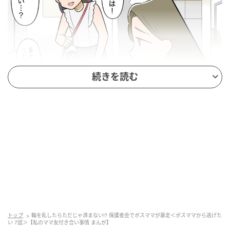
続きを読む
ウーマンエキサイト
トップ
輪を乱したらただじゃ済まない!? 保護者会でボスママが暴走＜ボスママから逃げた
い 7話＞【私のママ友付き合い事情 まんが】