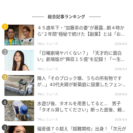
総合記事ランキング
４５歳年下・“加藤茶の妻”が暴露…朝４時か
ら“２年間”極秘で続けた【副業】とは「お金
を稼ぐのって大変」
TRILL ニュース
2026.8.6
「日曜劇場ヤバくない？」「天才的に面白
い」劇場版が“興収１５億”を記録！「一生言
い続ける」放送後も続く“切望の声”
TRILL ニュース
2026.8.5
ウーマンエキサイト
隣人「そのブロック塀、うちの所有物です
が…」40代夫婦が新築庭に設置したフェン
ス、直後に迫られた"顛末"
TRILL ニュース
2026.8.6
水遊び後、タオルを用意してると… 男子
「タオル貸してください」断った直後、親が
大声で放った一言に絶句
TRILL ニュース
2026.8.6
偏差値７０超え『超難関校』出身！「次元が