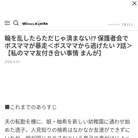
輪を乱したらただじゃ済まない!? 保護者会で
ボスママが暴走＜ボスママから逃げたい 7話＞
【私のママ友付き合い事情 まんが】
2026.4.30
■これまでのあらすじ
夫の転勤を機に、娘・柚希を新しい幼稚園に通わせ始
めた透子。人見知りの柚希はなかなか友達ができずに