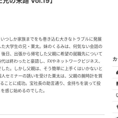
の末路 Vol.19】
、いつしか家族までをも巻き込む大きなトラブルに発展
した大学生の兄・栗太。妹のくるみは、何気ない会話の
。後日、出張から帰宅した父親に希望の就職先について
カ
代は終わったと豪語し、FXやネットワークビジネス、
でした。しかし父親は、そう簡単に上手くはいかないと
個人セミナーの誘いを受けた栗太は、父親の腕時計を質
することに成功。宝社長の助言通り、金持ちを装って投
りを感じ始めるのでした。