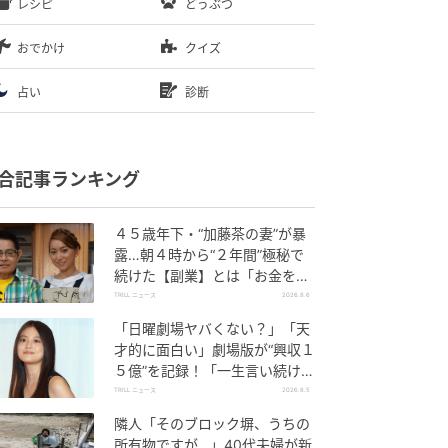
レシピ
どうぶつ
おでかけ
クイズ
占い
診断
合記事ランキング
４５歳年下・“加藤茶の妻”が暴
露…朝４時から“２年間”極秘で
続けた【副業】とは「お金を稼
ぐのって大変」
TRILL ニュース
2026.8.6
「日曜劇場ヤバくない？」「天
才的に面白い」劇場版が“興収１
５億”を記録！「一生言い続け
る」放送後も続く“切望の声”
TRILL ニュース
2026.8.5
隣人「そのブロック塀、うちの
所有物ですが…」40代夫婦が新