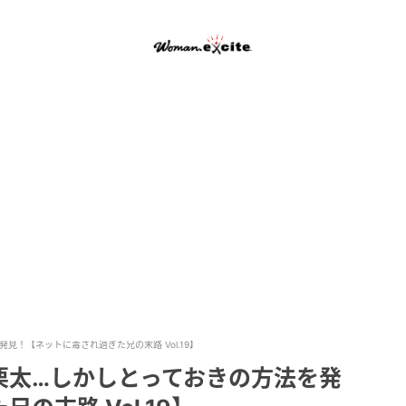
！【ネットに毒され過ぎた兄の末路 Vol.19】
栗太…しかしとっておきの方法を発