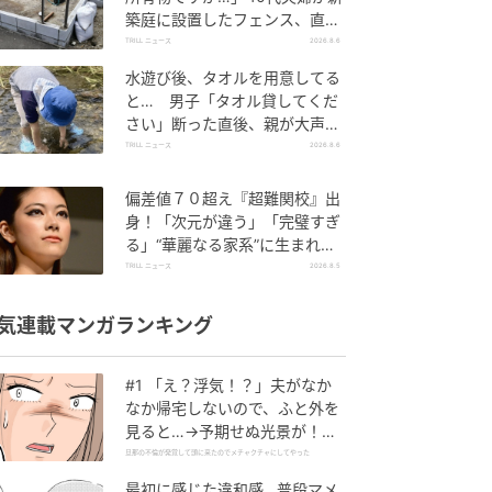
築庭に設置したフェンス、直後
に迫られた"顛末"
TRILL ニュース
2026.8.6
水遊び後、タオルを用意してる
と… 男子「タオル貸してくだ
さい」断った直後、親が大声で
放った一言に絶句
TRILL ニュース
2026.8.6
偏差値７０超え『超難関校』出
身！「次元が違う」「完璧すぎ
る」“華麗なる家系”に生まれた
【規格外の逸材】
TRILL ニュース
2026.8.5
気連載マンガランキング
#1 「え？浮気！？」夫がなか
なか帰宅しないので、ふと外を
見ると…→予期せぬ光景が！｜
旦那の不倫が発覚して頭に来た
旦那の不倫が発覚して頭に来たのでメチャクチャにしてやった
のでメチャクチャにしてやった
最初に感じた違和感…普段マメ