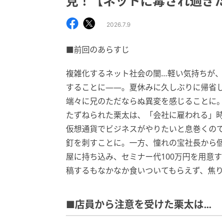
見！【ネットに毒され過ぎた兄
2026.7.9
■前回のあらすじ
複雑化するネット社会の闇…軽い気持ちが
することに——。夏休みに久しぶりに帰省
端々に兄のただならぬ異変を感じることに
たずねられた栗太は、「会社に雇われる」時
仮想通貨でビジネスがやりたいと息巻くの
釘を刺すことに。一方、憧れの宝社長から
屋に持ち込み、セミナー代100万円を用意
稿するもなかなか食いついてもらえず、焦
■店員から注意を受けた栗太は…