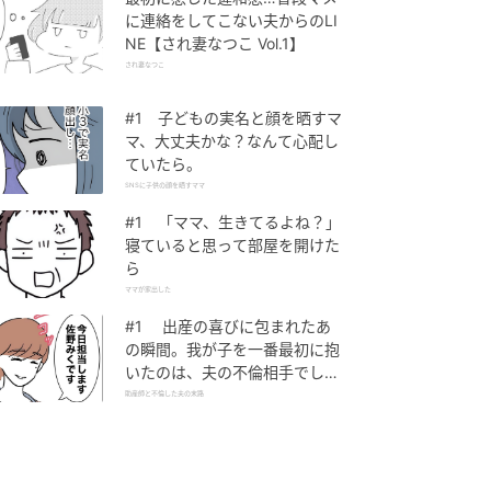
に連絡をしてこない夫からのLI
NE【され妻なつこ Vol.1】
され妻なつこ
#1 子どもの実名と顔を晒すマ
マ、大丈夫かな？なんて心配し
ていたら。
SNSに子供の顔を晒すママ
#1 「ママ、生きてるよね？」
寝ていると思って部屋を開けた
ら
ママが家出した
#1 出産の喜びに包まれたあ
の瞬間。我が子を一番最初に抱
いたのは、夫の不倫相手でし
た。
助産師と不倫した夫の末路