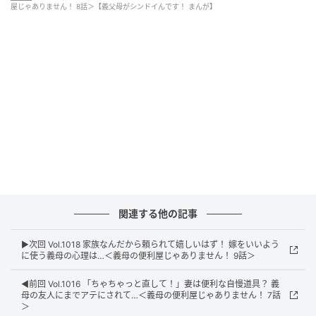
屋じゃありません！ 8話＞【義父母がシンドイんです！ まんが】
ウーマンエキサイト
関連する他の記事
▶︎次回 Vol.1018 家族なんだから頼られて嬉しいはず！ 嫁をいいよう
に使う義母の心理は…＜義母の便利屋じゃありません！ 9話＞
◀︎前回 Vol.1016 「ちゃちゃっと直して！」妻は便利な自慢道具？ 義
母の友人にまでアテにされて…＜義母の便利屋じゃありません！ 7話
＞
ウーマンエキサイト