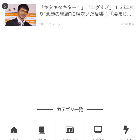
「キタキタキター！」「エグすぎ」１３年ぶ
り“念願の続編”に相次いだ反響！「凄まじく
面白い」“賞 総なめ”『伝説級ドラマ』
TRILL ニュース
2026.8.4
ウーマンエキサイト
カテゴリ一覧