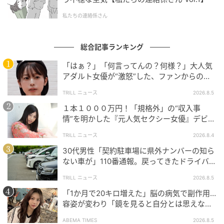
ウーマンエキサイト
私たちの連絡係さん
総合記事ランキング
「はぁ？」「何言ってんの？何様？」大人気
アダルト女優が“激怒”した、ファンからの
【質問】とは
TRILL ニュース
2026.8.5
１本１０００万円！「規格外」の“収入事
情”を明かした『元人気セクシー女優』デビュ
ー作が“１０万本”を記録した逸材
TRILL ニュース
2026.8.4
30代男性「契約駐車場に県外ナンバーの知ら
ない車が」110番通報。戻ってきたドライバー
ウーマンエキサイト
の“言い分”に「口論になった」
TRILL ニュース
2026.8.5
「1か月で20キロ増えた」脳の病気で副作用…
容姿が変わり「鏡を見ると自分とは思えなか
った」壮絶な闘病生活明かす
ABEMA TIMES
2026.8.5