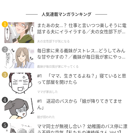
人気連載マンガランキング
またあの女…？ 仕事と言いつつ楽しそうに電
話する夫にイライラする／夫の女性部下が気
になる（1）【夫婦の危機 まんが】
夫の女性部下が気になる
ウーマンエキサイト
毎日家に来る義妹がストレス…どうしてみん
な甘やかすの？／義妹が毎日我が家にやって
くる（1）【義父母がシンドイんです！ まん
義妹が毎日我が家にやってくる
が】
#1 「ママ、生きてるよね？」寝ていると思
って部屋を開けたら
ママが家出した
#1 送迎のバスから「娘が降りてきてませ
ん」
娘が拐われた
ママ同士が無視し合い？ 幼稚園のバス停に漂
う不穏な空気【私たちの連絡係さん Vol.1】