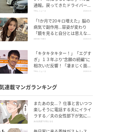
通報。戻ってきたドライバー
の“言い分”に「口論になった」
TRILL ニュース
2026.8.5
「1か月で20キロ増えた」脳の
病気で副作用…容姿が変わり
「鏡を見ると自分とは思えなか
った」壮絶な闘病生活明かす
ABEMA TIMES
2026.8.5
「キタキタキター！」「エグす
ぎ」１３年ぶり“念願の続編”に
相次いだ反響！「凄まじく面白
い」“賞 総なめ”『伝説級ドラ
TRILL ニュース
2026.8.4
マ』
気連載マンガランキング
またあの女…？ 仕事と言いつつ
楽しそうに電話する夫にイライ
ラする／夫の女性部下が気にな
る（1）【夫婦の危機 まんが】
夫の女性部下が気になる
毎日家に来る義妹がストレス…