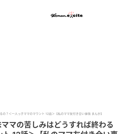
るの？＜一人っ子ママのマウント 12話＞【私のママ友付き合い事情 まんが】
味ママの苦しみはどうすれば終わる