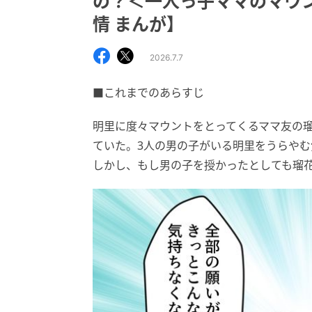
の？＜一人っ子ママのマウン
情 まんが】
2026.7.7
■これまでのあらすじ
明里に度々マウントをとってくるママ友の
ていた。3人の男の子がいる明里をうらや
しかし、もし男の子を授かったとしても瑠