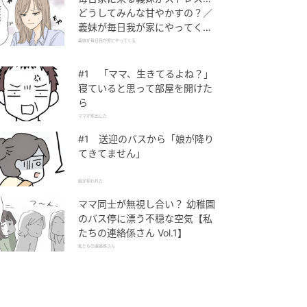
どうしてみんな甘やかすの？／
義妹が毎日我が家にやってくる
（1）【義父母がシンドイんで
義妹が毎日我が家にやってくる
す！ まんが】
#1 「ママ、生きてるよね？」
寝ていると思って部屋を開けた
ら
ママが家出した
#1 送迎のバスから「娘が降り
てきてません」
娘が拐われた
ママ同士が無視し合い？ 幼稚園
のバス停に漂う不穏な空気【私
たちの連絡係さん Vol.1】
私たちの連絡係さん