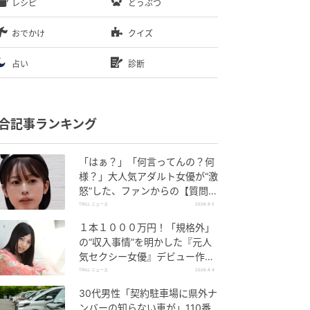
レシピ
どうぶつ
おでかけ
クイズ
占い
診断
合記事ランキング
「はぁ？」「何言ってんの？何
様？」大人気アダルト女優が“激
怒”した、ファンからの【質問】
とは
TRILL ニュース
2026.8.5
１本１０００万円！「規格外」
の“収入事情”を明かした『元人
気セクシー女優』デビュー作
が“１０万本”を記録した逸材
TRILL ニュース
2026.8.4
30代男性「契約駐車場に県外ナ
ンバーの知らない車が」110番