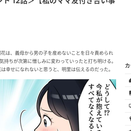
ト 12話＞【私のママ友付き合い事
瑠花は、義母から男の子を産めないことを日々責められ
む気持ちが次第に憎しみに変わっていったと打ち明ける。
カ
花は幸せになれないと思うと、明里は伝えるのだった。