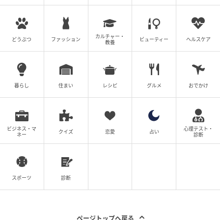
ウーマンエキサイト
義両親となる人たちに初めて会って、その場でいきな
カルチャー・
どうぶつ
ファッション
ビューティー
ヘルスケア
り同居を決断しろと言われても…。
教養
お義父さんが厳しい人なのは、少し話しただけでもよ
くわかりました。お義母さんは優しそうなので仲良く
暮らし
住まい
レシピ
グルメ
おでかけ
なれそうですが…。
悩んだ末、私の結婚生活は義両親との同居というカタ
チで始まりました。
ビジネス・マ
心理テスト・
クイズ
恋愛
占い
ネー
診断
お義父さんからは仕事を優先するように言われている
こともあり、家向きのことはすべてお義母さんがやっ
てくれています。ありがたい環境ではあるものの、お
スポーツ
診断
義父さんとの生活は日々気を抜けません。
ある日、私が作った料理をお義父さんに食べてもらっ
ページトップへ戻る