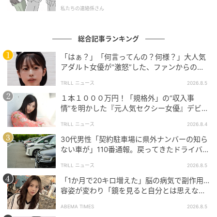
私たちの連絡係さん
総合記事ランキング
「はぁ？」「何言ってんの？何様？」大人気
アダルト女優が“激怒”した、ファンからの
【質問】とは
TRILL ニュース
2026.8.5
１本１０００万円！「規格外」の“収入事
情”を明かした『元人気セクシー女優』デビュ
ー作が“１０万本”を記録した逸材
TRILL ニュース
2026.8.4
30代男性「契約駐車場に県外ナンバーの知ら
ウーマンエキサイト
ない車が」110番通報。戻ってきたドライバー
の“言い分”に「口論になった」
TRILL ニュース
2026.8.5
「1か月で20キロ増えた」脳の病気で副作用…
容姿が変わり「鏡を見ると自分とは思えなか
った」壮絶な闘病生活明かす
ABEMA TIMES
2026.8.5