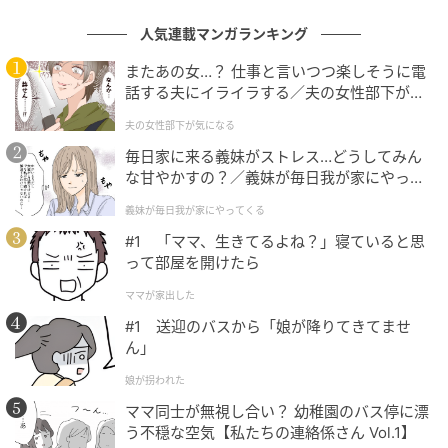
人気連載マンガランキング
またあの女…？ 仕事と言いつつ楽しそうに電
話する夫にイライラする／夫の女性部下が気
になる（1）【夫婦の危機 まんが】
夫の女性部下が気になる
ウーマンエキサイト
毎日家に来る義妹がストレス…どうしてみん
な甘やかすの？／義妹が毎日我が家にやって
くる（1）【義父母がシンドイんです！ まん
義妹が毎日我が家にやってくる
が】
#1 「ママ、生きてるよね？」寝ていると思
って部屋を開けたら
ママが家出した
#1 送迎のバスから「娘が降りてきてませ
ん」
娘が拐われた
ママ同士が無視し合い？ 幼稚園のバス停に漂
う不穏な空気【私たちの連絡係さん Vol.1】
ウーマンエキサイト