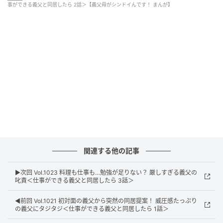
事ができる義父と同居したら 2話＞【義父母がシンドイんです！ まんが】
ウーマンエキサイト
関連する他の記事
▶︎次回 Vol.1023 料理も仕事も…勉強が足りない？ 厳しすぎる義父の
叱責＜仕事ができる義父と同居したら 3話＞
◀︎前回 Vol.1021 初対面の義父から突然の同居提案！ 威圧感たっぷり
ウーマンエキサイト
の義父にタジタジ＜仕事ができる義父と同居したら 1話＞