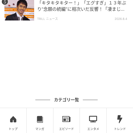
「キタキタキター！」「エグすぎ」１３年ぶ
り“念願の続編”に相次いだ反響！「凄まじく
面白い」“賞 総なめ”『伝説級ドラマ』
TRILL ニュース
2026.8.4
ウーマンエキサイト
カテゴリ一覧
トップ
マンガ
エピソード
エンタメ
トレンド