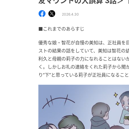
友マウントの大誤算 3話＞
2026.4.30
■これまでのあらすじ
優秀な娘・智花が自慢の美知は、正社員を
ストの結果の話をしていて、美知は智花の
利久と母親の莉子の力になれることはない
く。しかしお礼の連絡をくれた莉子から聞
り“下”と思っている莉子が正社員になるこ