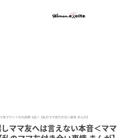
マ友マウントの大誤算 3話＞【私のママ友付き合い事情 まんが】
越しママ友へは言えない本音＜ママ