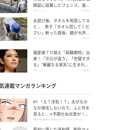
築庭に設置したフェンス、直後
に迫られた"顛末"
TRILL ニュース
2026.8.6
水遊び後、タオルを用意してる
と… 男子「タオル貸してくだ
さい」断った直後、親が大声で
放った一言に絶句
TRILL ニュース
2026.8.6
偏差値７０超え『超難関校』出
身！「次元が違う」「完璧すぎ
る」“華麗なる家系”に生まれた
【規格外の逸材】
TRILL ニュース
2026.8.5
気連載マンガランキング
#1 「え？浮気！？」夫がなか
なか帰宅しないので、ふと外を
見ると…→予期せぬ光景が！｜
旦那の不倫が発覚して頭に来た
旦那の不倫が発覚して頭に来たのでメチャクチャにしてやった
のでメチャクチャにしてやった
最初に感じた違和感…普段マメ