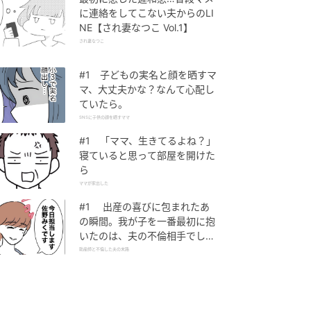
に連絡をしてこない夫からのLI
NE【され妻なつこ Vol.1】
され妻なつこ
#1 子どもの実名と顔を晒すマ
マ、大丈夫かな？なんて心配し
ていたら。
SNSに子供の顔を晒すママ
#1 「ママ、生きてるよね？」
寝ていると思って部屋を開けた
ら
ママが家出した
#1 出産の喜びに包まれたあ
の瞬間。我が子を一番最初に抱
いたのは、夫の不倫相手でし
た。
助産師と不倫した夫の末路