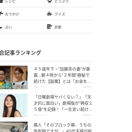
レシピ
どうぶつ
おでかけ
クイズ
占い
診断
合記事ランキング
４５歳年下・“加藤茶の妻”が暴
露…朝４時から“２年間”極秘で
続けた【副業】とは「お金を稼
ぐのって大変」
TRILL ニュース
2026.8.6
「日曜劇場ヤバくない？」「天
才的に面白い」劇場版が“興収１
５億”を記録！「一生言い続け
る」放送後も続く“切望の声”
TRILL ニュース
2026.8.5
隣人「そのブロック塀、うちの
所有物ですが…」40代夫婦が新