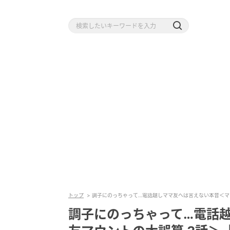
トップ
調子にのっちゃって…電話越しママ友へは言えない本音＜マ
調子にのっちゃって…電話