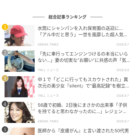
総合記事ランキング
水筒にシャンパンを入れ保育園の送迎に…
「アル中だと思う」一世を風靡した超人気タ
レント、酒漬けだった日々を告白
ウーマンエキサイト
ABEMA TIMES
2026.8.7
「先に車行ってエンジンつけるの本当にいら
ない…」妻の切実な“お願い”に共感の声「気
づかないんですよね…」
TRILL ニュース
2026.8.8
中１で「どこに行ってもスカウトされた」異
次元の美少女『silent』で“最高記録”を樹立し
た「反則級」の【トップ女優】
TRILL ニュース
2026.8.7
56歳で初婚、2日後にまさかの出来事「子供
を持てると思わなかったのに…」レジェンド
美魔女が当時の心境を告白
ABEMA TIMES
2026.8.7
医師から『皮膚がん』と言い渡された50代男