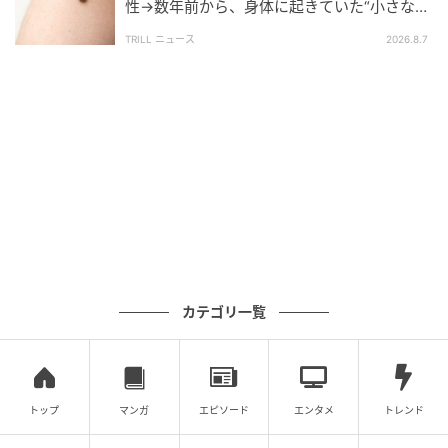
性→数年前から、身体に起きていた“小さな異
変”に「あのとき受診していれば…」
TRILL ニュース
2026.8.7
ウーマンエキサイト
カテゴリ一覧
ウーマンエキサイト
トップ
マンガ
エピソード
エンタメ
トレンド
仕事で忙しい中、1人でしおりを制作して、それで文句