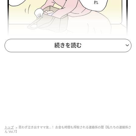
ウーマンエキサイト
続きを読む
トップ
思わず泣き出すママ友…！ お金も時間も搾取される連絡係の闇【私たちの連絡係さ
ん Vol.7】