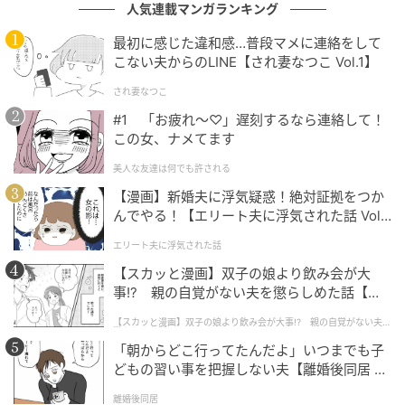
人気連載マンガランキング
最初に感じた違和感…普段マメに連絡をして
こない夫からのLINE【され妻なつこ Vol.1】
され妻なつこ
#1 「お疲れ〜♡」遅刻するなら連絡して！
この女、ナメてます
美人な友達は何でも許される
【漫画】新婚夫に浮気疑惑！絶対証拠をつか
ウーマンエキサイト
んでやる！【エリート夫に浮気された話 Vol.
1】
エリート夫に浮気された話
【スカッと漫画】双子の娘より飲み会が大
事!? 親の自覚がない夫を懲らしめた話【第1
話】
【スカッと漫画】双子の娘より飲み会が大事!? 親の自覚がない夫を
懲らしめた話
「朝からどこ行ってたんだよ」いつまでも子
どもの習い事を把握しない夫【離婚後同居 Vo
l.1】
離婚後同居