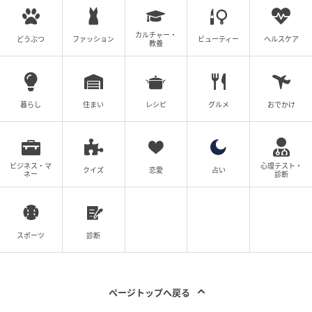
言われたらたまったもんじゃないですよね。
カルチャー・
どうぶつ
ファッション
ビューティー
ヘルスケア
教養
これって、白田さん以上にリーダー・阿久澤さんの問
題な気もしますが…。というか、紙代などに関しては
そもそものルールの問題？
暮らし
住まい
レシピ
グルメ
おでかけ
つらさを切実に訴える白田さんを、冷ややかな目で見
つめる黒木さん。まだまだ終着点が見えません…。
(ツムママ)
ビジネス・マ
心理テスト・
クイズ
恋愛
占い
ネー
診断
元記事で読む
スポーツ
診断
専業主婦なら係を代わるべき？ 悩み抜いた末の
決断は…【私たちの連絡係さん Vol.8】
ページトップへ戻る