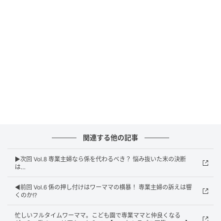
ウーマンエキサイト
関連する他の記事
▶︎次回 Vol.8 専業主婦なら係を代わるべき？ 悩み抜いた末の決断
は…
◀︎前回 Vol.6 係の押し付けはワーママの横暴！ 専業主婦の訴えは響
くのか!?
ウーマンエキサイト
忙しいフルタイムワーママ。こども園で専業ママと仲良くなる