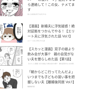
ら連絡して！この女、ナメてま
す
美人な友達は何でも許される
【漫画】新婚夫に浮気疑惑！絶
対証拠をつかんでやる！【エリ
ート夫に浮気された話 Vol.1】
エリート夫に浮気された話
【スカッと漫画】双子の娘より
飲み会が大事!? 親の自覚がな
い夫を懲らしめた話【第1話】
【スカッと漫画】双子の娘より飲み会が大事!? 親の自覚がない夫を懲ら
しめた話
「朝からどこ行ってたんだよ」
いつまでも子どもの習い事を把
握しない夫【離婚後同居 Vol.1】
離婚後同居