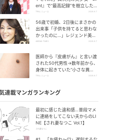
ent』で“最高記録”を樹立した
「反則級」の【トップ女優】
TRILL ニュース
2026.8.7
56歳で初婚、2日後にまさかの
出来事「子供を持てると思わな
かったのに…」レジェンド美魔
女が当時の心境を告白
ABEMA TIMES
2026.8.7
医師から『皮膚がん』と言い渡
された50代男性→数年前から、
身体に起きていた“小さな異
変”に「あのとき受診していれ
TRILL ニュース
2026.8.7
ば…」
気連載マンガランキング
最初に感じた違和感…普段マメ
に連絡をしてこない夫からのLI
NE【され妻なつこ Vol.1】
され妻なつこ
#1 「お疲れ〜♡」遅刻するな