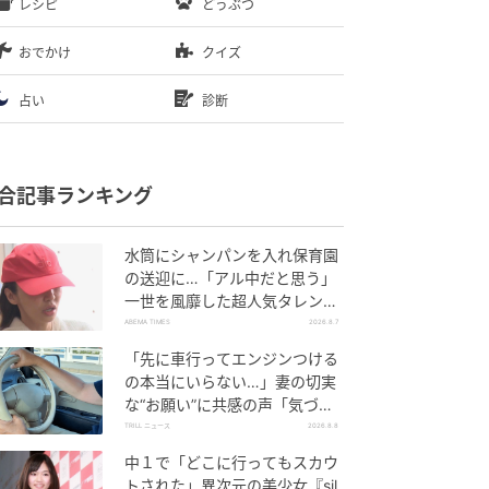
レシピ
どうぶつ
おでかけ
クイズ
占い
診断
合記事ランキング
水筒にシャンパンを入れ保育園
の送迎に…「アル中だと思う」
一世を風靡した超人気タレン
ト、酒漬けだった日々を告白
ABEMA TIMES
2026.8.7
「先に車行ってエンジンつける
の本当にいらない…」妻の切実
な“お願い”に共感の声「気づか
ないんですよね…」
TRILL ニュース
2026.8.8
中１で「どこに行ってもスカウ
トされた」異次元の美少女『sil