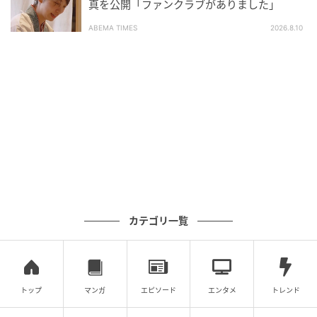
真を公開「ファンクラブがありました」
ABEMA TIMES
2026.8.10
ウーマンエキサイト
小学4～5年でおこなうハードルの授業を、1年生に強
カテゴリ一覧
いてきた先生。
あつぼね先生に促され、焦って走り出したクラスメイ
トでしたが…！
トップ
マンガ
エピソード
エンタメ
トレンド
次回へ続く