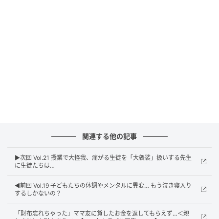
ウーマンエキサイト
関連する他の記事
▶︎次回 Vol.21 授業で大怪我、痛がる生徒を「大袈裟」扱いする先生
に生徒たちは…
◀︎前回 Vol.19 子どもたちの体調やメンタルに異変… もう泣き寝入り
するしかないの？
「財布忘れちゃった」ママ友に貸したお金を返してもらえず…＜親