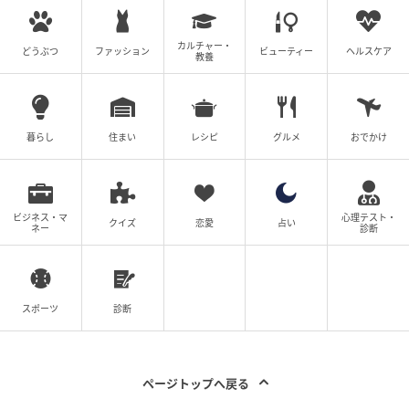
※あくまで個人の体験談です。先生にまつわるお話に
カルチャー・
どうぶつ
ファッション
ビューティー
ヘルスケア
教養
なりますが、「すべての教師がそうだ」と誤解のない
ようお願いします。
※実話をベースとしたフィクションです。登場人物は
暮らし
住まい
レシピ
グルメ
おでかけ
ゆっぺさん含めすべてフェイクです。
(ゆっぺ)
ビジネス・マ
心理テスト・
クイズ
恋愛
占い
ネー
診断
元記事で読む
スポーツ
診断
授業で大怪我、痛がる生徒を「大袈裟」扱いする
先生に生徒たちは…【女教師Aが地位も名誉も失
った話 Vol.21】
ページトップへ戻る
次の話を読む
前の話
第21話