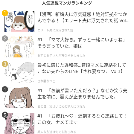
人気連載マンガランキング
【漫画】新婚夫に浮気疑惑！絶対証拠をつか
ウーマンエキサイト
んでやる！【エリート夫に浮気された話 Vol.
1】
エリート夫に浮気された話
#1 「ママ大好き。ずっと一緒にいようね」
そう言っていた、娘は
お宅のお子さんが万引きをしました
最初に感じた違和感…普段マメに連絡をして
こない夫からのLINE【され妻なつこ Vol.1】
され妻なつこ
#1 「お前が書いたんだろ？」なぜか笑う先
生を前に、震えが止まりませんでした。
あの日、私はいじめの犯人にされた
#1 「お疲れ〜♡」遅刻するなら連絡して！
この女、ナメてます
ウーマンエキサイト
美人な友達は何でも許される