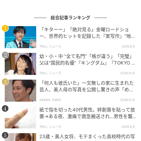
総合記事ランキング
「キターー」「絶対見る」金曜ロードショ
ー、世界的ヒットを記録した『実写作』“地上
波初放送”にSNS大歓喜
TRILL ニュース
2026.8.9
幼・小・中 “全て名門”「格が違う」「完璧」
父は“国民的名優”『キングダム』『TOKYO M
ER』で“鮮烈”に輝く【トップ女優】
TRILL ニュース
2026.8.10
「何人も彼氏いた」一文無しの家に生まれた
芸人、美人母の写真を公開し驚きの声「めち
ゃくちゃキレイ」
ABEMA TIMES
2026.8.10
ウーマンエキサイト
紙で指を切った40代男性。絆創膏を貼って放
置→ある夜、激痛で救急搬送され…男性を襲
った“悲劇”に「すぐ病院へ行っていれば…」
TRILL ニュース
2026.8.9
23歳・美人女将、モテまくった高校時代の写