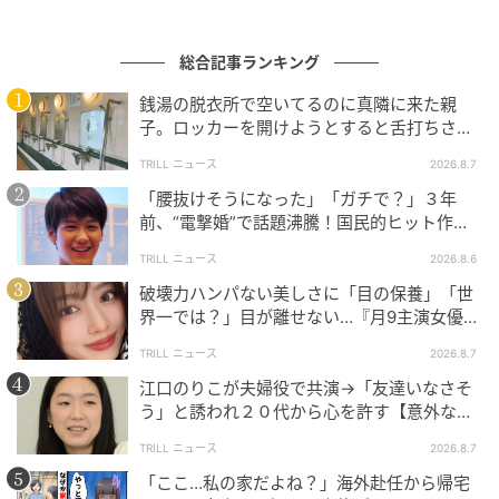
総合記事ランキング
銭湯の脱衣所で空いてるのに真隣に来た親
子。ロッカーを開けようとすると舌打ちさ
れ…→直後、娘の放った“純粋な一言”に「心の
TRILL ニュース
2026.8.7
中で拍手」
ウーマンエキサイト
「腰抜けそうになった」「ガチで？」３年
前、“電撃婚”で話題沸騰！国民的ヒット作
『逃げ恥』で異彩放った【国宝級イケメン】
TRILL ニュース
2026.8.6
破壊力ハンパない美しさに「目の保養」「世
界一では？」目が離せない…『月9主演女優
（34歳）』“極上”美ショットがすごい
TRILL ニュース
2026.8.7
江口のりこが夫婦役で共演→「友達いなさそ
う」と誘われ２０代から心を許す【意外な親
友芸人】とは？
TRILL ニュース
2026.8.7
「ここ…私の家だよね？」海外赴任から帰宅