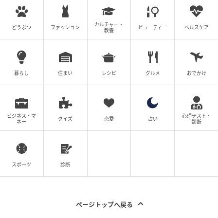
カルチャー・
どうぶつ
ファッション
ビューティー
ヘルスケア
教養
暮らし
住まい
レシピ
グルメ
おでかけ
ビジネス・マ
心理テスト・
クイズ
恋愛
占い
ネー
診断
ウーマンエキサイト
スポーツ
診断
ページトップへ戻る