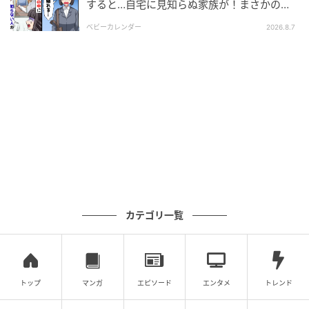
すると…自宅に見知らぬ家族が！まさかの真
相とは！？
ベビーカレンダー
2026.8.7
ウーマンエキサイト
ようやく育児と家事の両立に慣れてきた頃、大震災に
みまわれたのでした。
■これまでの生活が一変する事態に…
カテゴリ一覧
トップ
マンガ
エピソード
エンタメ
トレンド