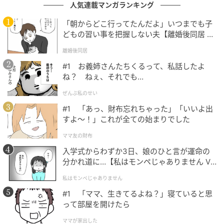
人気連載マンガランキング
「朝からどこ行ってたんだよ」いつまでも子
どもの習い事を把握しない夫【離婚後同居 Vo
l.1】
離婚後同居
#1 お義姉さんたちくるって、私話したよ
ウーマンエキサイト
ね？ ねぇ、それでも…
ぜんぶ私のせい
#1 「あっ、財布忘れちゃった」「いいよ出
すよ〜！」これが全ての始まりでした
ママ友の財布
入学式からわずか3日、娘のひと言が運命の
分かれ道に…【私はモンペじゃありません Vo
l.1】
私はモンペじゃありません
#1 「ママ、生きてるよね？」寝ていると思
って部屋を開けたら
ママが家出した