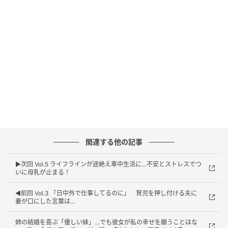
ウーマンエキサイト
関連する他の記事
▶︎次回 Vol.5 ライフラインが途絶え車中生活に…不安とストレスでつ
いに母乳が止まる！
◀︎前回 Vol.3 「日中外で仕事してるのに」 育児を押し付ける夫に
妻が口にした言葉は…
姉の結婚を喜ぶ「優しい妹」…でも彼女が私の幸せを願うことはな