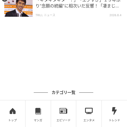
り“念願の続編”に相次いだ反響！「凄まじく
面白い」“賞 総なめ”『伝説級ドラマ』
TRILL ニュース
2026.8.4
ウーマンエキサイト
■ある日の主人公と義弟嫁
カテゴリ一覧
トップ
マンガ
エピソード
エンタメ
トレンド