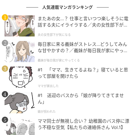
人気連載マンガランキング
またあの女…？ 仕事と言いつつ楽しそうに電
話する夫にイライラする／夫の女性部下が気
になる（1）【夫婦の危機 まんが】
夫の女性部下が気になる
毎日家に来る義妹がストレス…どうしてみん
な甘やかすの？／義妹が毎日我が家にやって
くる（1）【義父母がシンドイんです！ まん
義妹が毎日我が家にやってくる
が】
#1 「ママ、生きてるよね？」寝ていると思
って部屋を開けたら
ママが家出した
ウーマンエキサイト
#1 送迎のバスから「娘が降りてきてませ
ん」
娘が拐われた
ママ同士が無視し合い？ 幼稚園のバス停に漂
う不穏な空気【私たちの連絡係さん Vol.1】