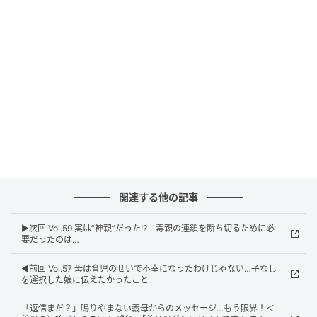
関連する他の記事
▶︎次回 Vol.59 実は“神親”だった!? 毒親の連鎖を断ち切るために必
要だったのは…
◀︎前回 Vol.57 母は育児のせいで不幸になったわけじゃない…子なし
を選択した娘に伝えたかったこと
「返信まだ？」鳴りやまない義母からのメッセージ…もう限界！＜