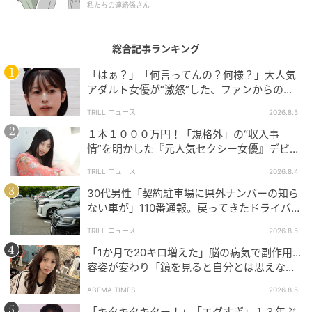
私たちの連絡係さん
総合記事ランキング
「はぁ？」「何言ってんの？何様？」大人気
アダルト女優が“激怒”した、ファンからの
【質問】とは
TRILL ニュース
2026.8.5
ウーマンエキサイト
１本１０００万円！「規格外」の“収入事
情”を明かした『元人気セクシー女優』デビュ
ー作が“１０万本”を記録した逸材
TRILL ニュース
2026.8.4
30代男性「契約駐車場に県外ナンバーの知ら
ない車が」110番通報。戻ってきたドライバー
の“言い分”に「口論になった」
TRILL ニュース
2026.8.5
「1か月で20キロ増えた」脳の病気で副作用…
容姿が変わり「鏡を見ると自分とは思えなか
った」壮絶な闘病生活明かす
ABEMA TIMES
2026.8.5
「キタキタキター！」「エグすぎ」１３年ぶ