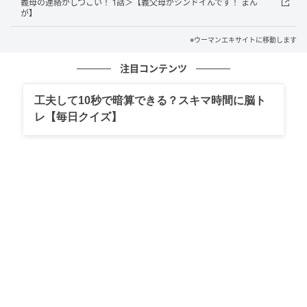
義母の連絡がしつこい！ 1話＞【義父母がシンドイんです！ まん
が】
ウーマンエキサイト
※ウーマンエキサイトに移動します
注目コンテンツ
■生まれてきてよかったんだ！
工夫して10秒で暗算できる？スキマ時間に脳ト
レ【毎日クイズ】