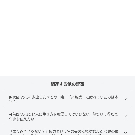
関連する他の記事
▶︎次回 Vol.54 家出した母との再会…「母親業」に疲れていたのは本
当？
◀︎前回 Vol.52 他人に生き方を強要してはいけない…傷ついて得た気
付きを伝えたい
「太り過ぎじゃない？」協力という名の夫の監視が始まる ＜妻の体