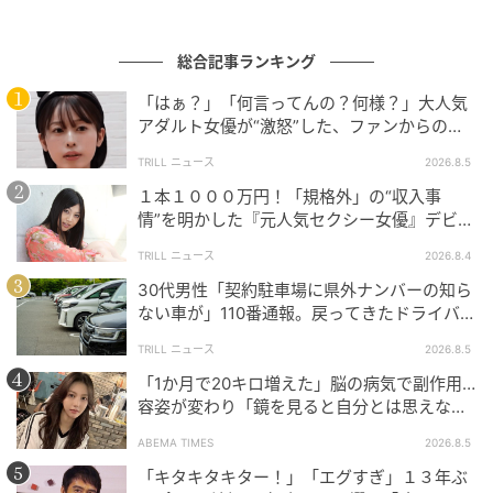
総合記事ランキング
「はぁ？」「何言ってんの？何様？」大人気
アダルト女優が“激怒”した、ファンからの
【質問】とは
TRILL ニュース
2026.8.5
１本１０００万円！「規格外」の“収入事
情”を明かした『元人気セクシー女優』デビュ
ー作が“１０万本”を記録した逸材
TRILL ニュース
2026.8.4
30代男性「契約駐車場に県外ナンバーの知ら
ない車が」110番通報。戻ってきたドライバー
の“言い分”に「口論になった」
TRILL ニュース
2026.8.5
「1か月で20キロ増えた」脳の病気で副作用…
容姿が変わり「鏡を見ると自分とは思えなか
った」壮絶な闘病生活明かす
ABEMA TIMES
2026.8.5
「キタキタキター！」「エグすぎ」１３年ぶ