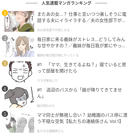
人気連載マンガランキング
またあの女…？ 仕事と言いつつ楽しそうに電
話する夫にイライラする／夫の女性部下が気
になる（1）【夫婦の危機 まんが】
夫の女性部下が気になる
毎日家に来る義妹がストレス…どうしてみん
な甘やかすの？／義妹が毎日我が家にやって
くる（1）【義父母がシンドイんです！ まん
義妹が毎日我が家にやってくる
が】
#1 「ママ、生きてるよね？」寝ていると思
って部屋を開けたら
ママが家出した
ウーマンエキサイト
#1 送迎のバスから「娘が降りてきてませ
ん」
■友人は気がすすまない…
娘が拐われた
ママ同士が無視し合い？ 幼稚園のバス停に漂
う不穏な空気【私たちの連絡係さん Vol.1】
私たちの連絡係さん