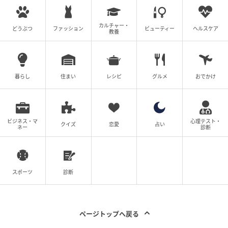
カルチャー・
どうぶつ
ファッション
ビューティー
ヘルスケア
教養
暮らし
住まい
レシピ
グルメ
おでかけ
ビジネス・マ
心理テスト・
クイズ
恋愛
占い
ネー
診断
ウーマンエキサイト
■あくまで推測だけど
スポーツ
診断
ページトップへ戻る