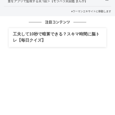
重をアプリで監視する夫 1話＞【モラハラ夫図鑑 まんが】
※ウーマンエキサイトに移動します
ウーマンエキサイト
注目コンテンツ
■実家に身を寄せているよう
工夫して10秒で暗算できる？スキマ時間に脳ト
レ【毎日クイズ】