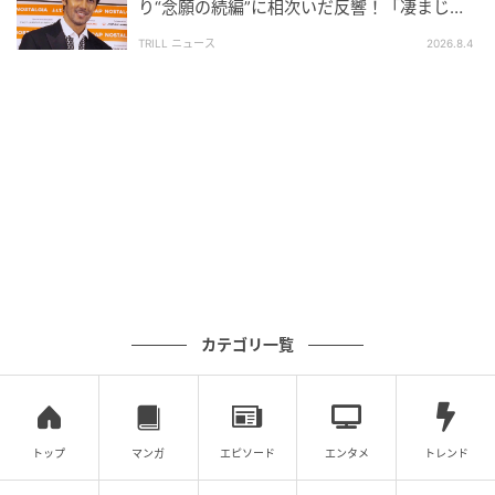
り“念願の続編”に相次いだ反響！「凄まじく
面白い」“賞 総なめ”『伝説級ドラマ』
TRILL ニュース
2026.8.4
ウーマンエキサイト
カテゴリ一覧
トップ
マンガ
エピソード
エンタメ
トレンド