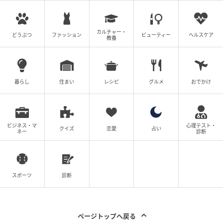
カルチャー・
どうぶつ
ファッション
ビューティー
ヘルスケア
教養
暮らし
住まい
レシピ
グルメ
おでかけ
ビジネス・マ
心理テスト・
ウーマンエキサイト
クイズ
恋愛
占い
ネー
診断
もちろん、必要のない係を押し付けるのは悪だけど、
その根源はどこにあるのか…。
スポーツ
診断
それぞれの登場人物の立場になることで、見える景色
が変わってくるかもしれません！
ページトップへ戻る