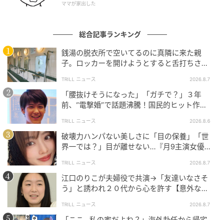
ママが家出した
総合記事ランキング
ウーマンエキサイト
銭湯の脱衣所で空いてるのに真隣に来た親
子。ロッカーを開けようとすると舌打ちさ
れ…→直後、娘の放った“純粋な一言”に「心の
TRILL ニュース
2026.8.7
中で拍手」
「腰抜けそうになった」「ガチで？」３年
前、“電撃婚”で話題沸騰！国民的ヒット作
『逃げ恥』で異彩放った【国宝級イケメン】
TRILL ニュース
2026.8.6
破壊力ハンパない美しさに「目の保養」「世
界一では？」目が離せない…『月9主演女優
（34歳）』“極上”美ショットがすごい
TRILL ニュース
2026.8.7
江口のりこが夫婦役で共演→「友達いなさそ
う」と誘われ２０代から心を許す【意外な親
友芸人】とは？
TRILL ニュース
2026.8.7
ウーマンエキサイト
「ここ…私の家だよね？」海外赴任から帰宅