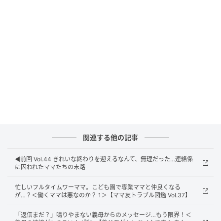
関連する他の記事
◀︎前回 Vol.44 きれいな終わりを迎えるなんて、無理だった…連絡係
に囚われたママたちの末路
ウーマンエキサイト
忙しいフルタイムワーママ。こども園で専業ママと仲良くなる
が…？＜働くママは悪なのか？ 1＞【ママ友トラブル図鑑 Vol.37】
「返信まだ？」鳴りやまない義母からのメッセージ…もう限界！＜