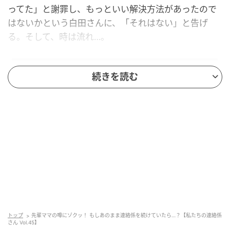
ってた」と謝罪し、もっといい解決方法があったので
はないかという白田さんに、「それはない」と告げ
る。そして、時は流れ…。
続きを読む
トップ
先輩ママの噂にゾクッ！ もしあのまま連絡係を続けていたら…？【私たちの連絡係
ウーマンエキサイト
さん Vol.45】