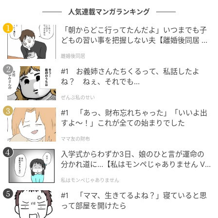
人気連載マンガランキング
「朝からどこ行ってたんだよ」いつまでも子
どもの習い事を把握しない夫【離婚後同居 Vo
l.1】
離婚後同居
#1 お義姉さんたちくるって、私話したよ
ね？ ねぇ、それでも…
ウーマンエキサイト
ぜんぶ私のせい
#1 「あっ、財布忘れちゃった」「いいよ出
すよ〜！」これが全ての始まりでした
ママ友の財布
入学式からわずか3日、娘のひと言が運命の
分かれ道に…【私はモンペじゃありません Vo
l.1】
私はモンペじゃありません
#1 「ママ、生きてるよね？」寝ていると思
って部屋を開けたら